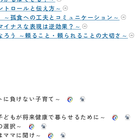
コントロールと伝え方～
う ～孤食への工夫とコミュニケーション～
、マイナスな表現は逆効果？～
になろう ～頼ること・頼られることの大切さ～
ットに負けない子育て～
～子どもが将来健康で暮らせるために～
めの選択～
みはママに聞け～