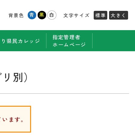
青
黒
白
背景色
文字サイズ
標準
大きく
指定管理者
もり県民カレッジ
ホームページ
ゴリ別）
ています。