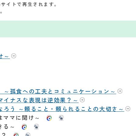
beサイトで再生されます。
す。
せ～
う ～孤食への工夫とコミュニケーション～
、マイナスな表現は逆効果？～
になろう ～頼ること・頼られることの大切さ～
みはママに聞け～
生きる～
たら？