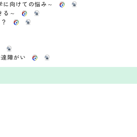
入学に向けての悩み～
生きる～
たら？
 発達障がい