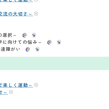
～交流の大切さ～
めの選択～
入学に向けての悩み～
 発達障がい
庭で楽しく運動～
せ～