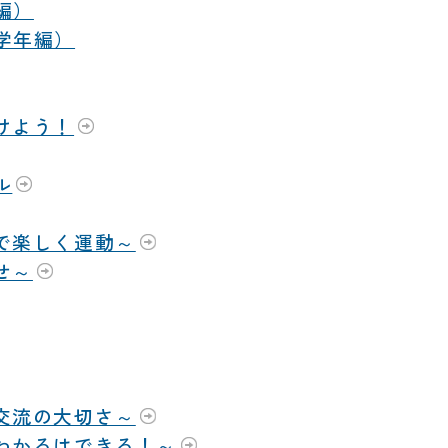
編）
学年編）
けよう！
ル
庭で楽しく運動～
せ～
～交流の大切さ～
～わかるはできる！～