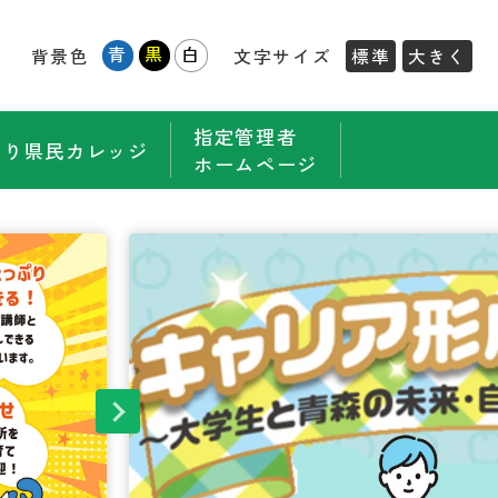
青
黒
白
背景色
文字サイズ
標準
大きく
指定管理者
もり県民カレッジ
ホームページ