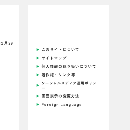
た。
しました。
センター運営協議会議事録を掲載しまし
2月29
このサイトについて
ー研修事業一覧を掲載しました。
サイトマップ
個人情報の取り扱いについて
ー要覧を掲載しました。
著作権・リンク等
業ページを更新しました。
ソーシャルメディア運用ポリシ
ー
座 今年度講座一覧を掲載しました。
画面表示の変更方法
Foreign Language