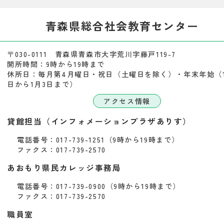
2025年09月30日
所報「HIBIKI」第130号を掲載しまし
青森県総合社会教育センター
2025年09月16日
キャリサポ「応用研修」の申込を開始
〒030-0111 青森県青森市大字荒川字藤戸119-7
2025年09月02日
令和７年度第１回青森県総合社会教育
開所時間：9時から19時まで
休所日：毎月第4月曜日・祝日（土曜日を除く）・年末年始（1
た。
日から1月3日まで）
2025年05月08日
令和７年度青森県総合社会教育センタ
アクセス情報
2025年04月24日
令和７年度青森県総合社会教育センタ
貸館担当（インフォメーションプラザありす）
電話番号：017-739-1251（9時から19時まで）
2025年04月10日
令和７年度 社会教育センター通年事
ファクス：017-739-2570
2025年04月10日
令和７年度 社会教育センター主催講
あおもり県民カレッジ事務局
2025年03月05日
所報「響」第129号を掲載しました。
電話番号：017-739-0900（9時から19時まで）
ファクス：017-739-2570
職員室