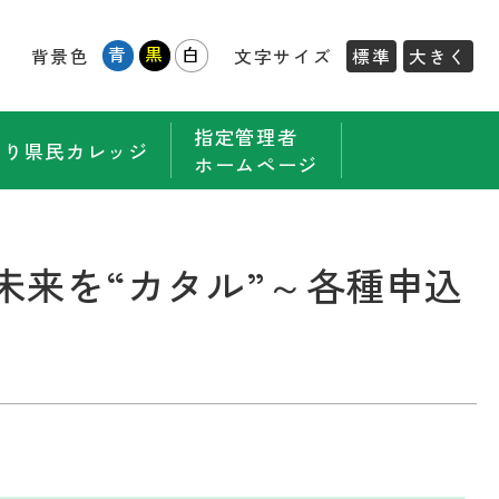
青
黒
白
背景色
文字サイズ
標準
大きく
指定管理者
もり県民カレッジ
ホームページ
未来を“カタル”～各種申込