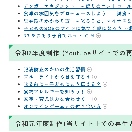
アンガーマネジメント ～怒りのコントロー
食卓の雰囲気をプロデュースしよう ～孤食
思春期のかかわり方 ～叱ること、マイナス
子どものSOSのサインに気づく親になろう 
R3 あおもり子育てネット ＣＭ
令和2年度制作 (Youtubeサイトで
肥満防止のための生活習慣
ブルーライトから目を守ろう
叱る前に～子どもにどう伝える？
食物アレルギーを知ろう！
家事・育児は力を合わせて！
オンラインゲームとの付き合い方
令和元年度制作(当サイト上での再生