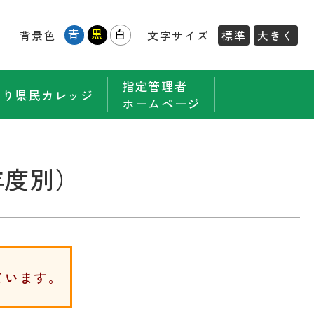
青
黒
白
背景色
文字サイズ
標準
大きく
指定管理者
もり県民カレッジ
ホームページ
年度別）
ています。