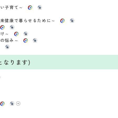
ない子育て～
将来健康で暮らせるために～
～
聞け～
ての悩み～
となります)
い