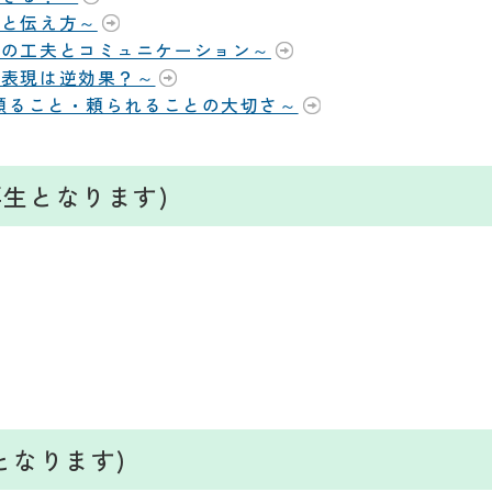
ルと伝え方～
への工夫とコミュニケーション～
な表現は逆効果？～
～頼ること・頼られることの大切さ～
の再生となります)
となります)