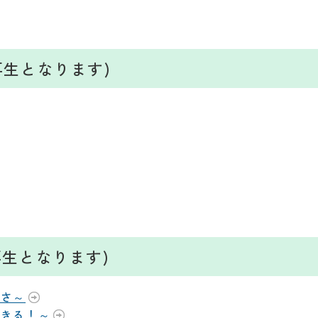
の再生となります)
の再生となります)
切さ～
できる！～