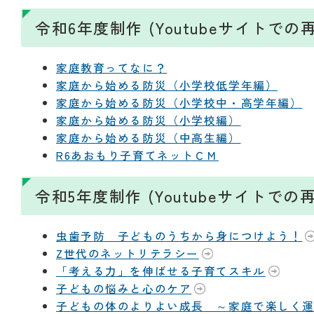
令和6年度制作 (Youtubeサイトで
家庭教育ってなに？
家庭から始める防災（小学校低学年編）
家庭から始める防災（小学校中・高学年編）
家庭から始める防災（小学校編）
家庭から始める防災（中高生編）
R6あおもり子育てネットＣＭ
令和5年度制作 (Youtubeサイトで
虫歯予防 子どものうちから身につけよう！
Z世代のネットリテラシー
「考える力」を伸ばせる子育てスキル
子どもの悩みと心のケア
子どもの体のよりよい成長 ～家庭で楽しく