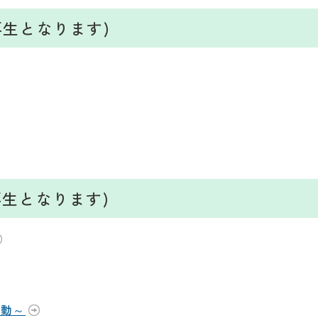
の再生となります)
の再生となります)
運動～