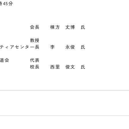
時45分
 会長 棟方 丈博 氏
学部 教授
アセンター長 李 永俊 氏
書道会 代表
校長 西里 俊文 氏