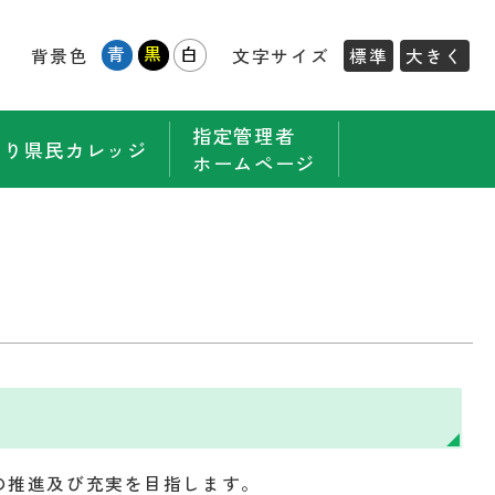
青
黒
白
背景色
文字サイズ
標準
大きく
指定管理者
もり県民カレッジ
ホームページ
の推進及び充実を目指します。