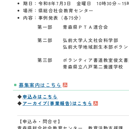
期日：令和8年7月3日 金曜日 10時30分～
15
場所：県総合社会教育センター
内容：事例発表（各75分）
第一部 青森県ＰＴＡ連合会
第二部 弘前大学人文社会科
弘前大学地域創生本部ボランティ
第三部 ボランティア書道教室俊文
青森県立八戸第二養護学校 
募集案内はこちら
◆
申込みはこちら
◆
アーカイブ(事業報告)はこちら
【申込み・問合せ】
青森県総合社会教育センター 教育活動支援課