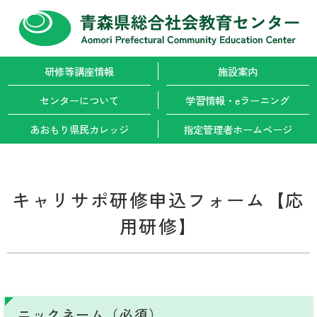
研修等講座情報
施設案内
センターについて
学習情報・
eラーニング
あおもり県民カレッジ
指定管理者
ホームページ
キャリサポ研修申込フォーム【応
用研修】
ニックネーム（必須）