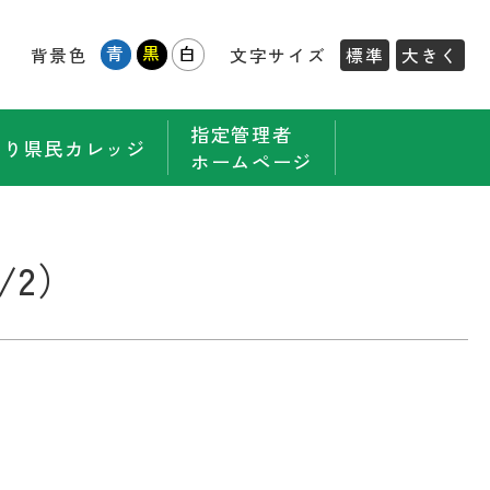
青
黒
白
背景色
文字サイズ
標準
大きく
指定管理者
もり県民カレッジ
ホームページ
/2）