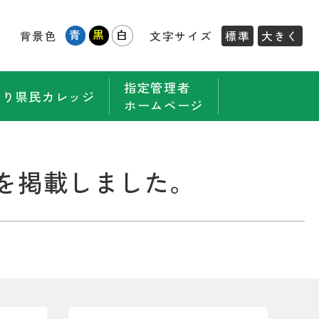
青
黒
白
背景色
文字サイズ
標準
大きく
指定管理者
もり県民カレッジ
ホームページ
を掲載しました。