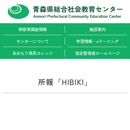
研修等講座情報
施設案内
センターについて
学習情報・
eラーニング
あおもり県民カレッジ
指定管理者
ホームページ
所報「HIBIKI」