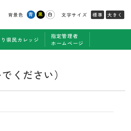
青
黒
白
背景色
文字サイズ
標準
大きく
指定管理者
もり県民カレッジ
ホームページ
いでください）