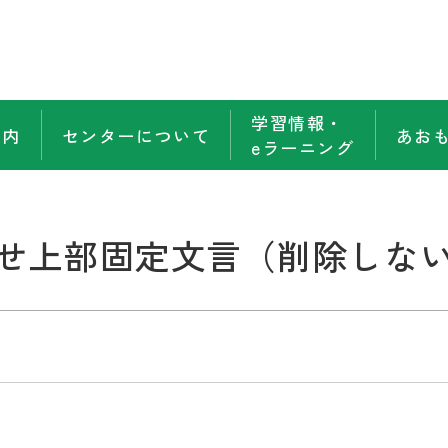
学習情報・
案内
センターについて
あお
eラーニング
せ上部固定文言（削除しな